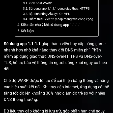
Kích hoạt WARP+
Sử dụng app 1.1.1.1 cùng giao thức HTTPS
Bật tính năng Always On VPN
Giảm thiểu việc truy cập mạng wifi công cộng
Điều cần chú ý khi sử dụng app 1.1.1.1
Kết luận
Sử dụng app 1.1.1.1
giúp thành viên truy cập cổng game
nhanh hơn nhờ khả năng thay đổi DNS miễn phí. Phần
mềm áp dụng giao thức DNS-over-HTTPS và DNS-over-
TLS, hỗ trợ bảo vệ thông tin người dùng khỏi nguy cơ theo
dõi.
Chế độ WARP được tối ưu để cải thiện băng thông và nâng
cao hiệu suất kết nối. Khi truy cập internet, ứng dụng có thể
tăng tốc độ lên khoảng 30% nhờ giảm độ trễ so với nhiều
DNS thông thường.
Dữ liệu truy cập không bị lưu trữ, góp phần hạn chế nguy