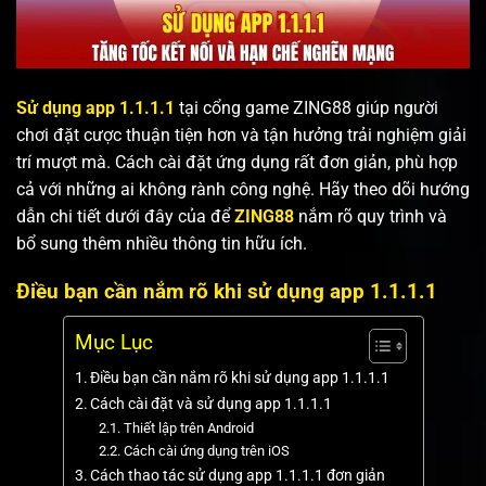
Sử dụng app 1.1.1.1
tại cổng game ZING88 giúp người
chơi đặt cược thuận tiện hơn và tận hưởng trải nghiệm giải
trí mượt mà. Cách cài đặt ứng dụng rất đơn giản, phù hợp
cả với những ai không rành công nghệ. Hãy theo dõi hướng
dẫn chi tiết dưới đây của để
ZING88
nắm rõ quy trình và
bổ sung thêm nhiều thông tin hữu ích.
Điều bạn cần nắm rõ khi sử dụng app 1.1.1.1
Mục Lục
Điều bạn cần nắm rõ khi sử dụng app 1.1.1.1
Cách cài đặt và sử dụng app 1.1.1.1
Thiết lập trên Android
Cách cài ứng dụng trên iOS
Cách thao tác sử dụng app 1.1.1.1 đơn giản