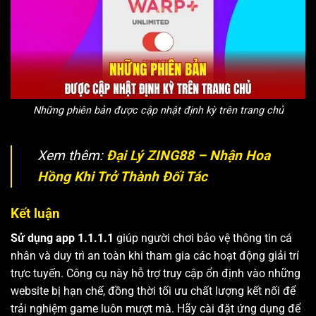
Những phiên bản được cập nhật định kỳ trên trang chủ
Xem thêm:
Đại Lý ZING88 – Nhận Hoa
Hồng Khi Trở Thành Đối Tác
Kết luận
Sử dụng app 1.1.1.1
giúp người chơi bảo vệ thông tin cá
nhân và duy trì an toàn khi tham gia các hoạt động giải trí
trực tuyến. Công cụ này hỗ trợ truy cập ổn định vào những
website bị hạn chế, đồng thời tối ưu chất lượng kết nối để
trải nghiệm game luôn mượt mà. Hãy cài đặt ứng dụng để