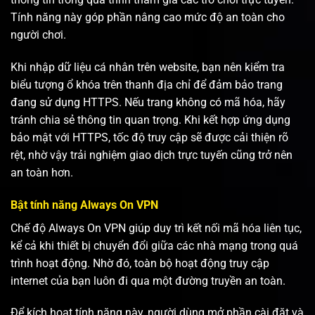
Tính năng này góp phần nâng cao mức độ an toàn cho
người chơi.
Khi nhập dữ liệu cá nhân trên website, bạn nên kiểm tra
biểu tượng ổ khóa trên thanh địa chỉ để đảm bảo trang
đang sử dụng HTTPS. Nếu trang không có mã hóa, hãy
tránh chia sẻ thông tin quan trọng. Khi kết hợp ứng dụng
bảo mật với HTTPS, tốc độ truy cập sẽ được cải thiện rõ
rệt, nhờ vậy trải nghiệm giao dịch trực tuyến cũng trở nên
an toàn hơn.
Bật tính năng Always On VPN
Chế độ Always On VPN giúp duy trì kết nối mã hóa liên tục,
kể cả khi thiết bị chuyển đổi giữa các nhà mạng trong quá
trình hoạt động. Nhờ đó, toàn bộ hoạt động truy cập
internet của bạn luôn đi qua một đường truyền an toàn.
Để kích hoạt tính năng này, người dùng mở phần cài đặt và