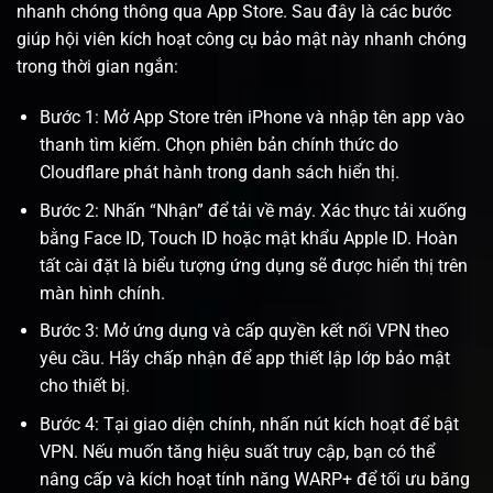
nhanh chóng thông qua App Store. Sau đây là các bước
giúp hội viên kích hoạt công cụ bảo mật này nhanh chóng
trong thời gian ngắn:
Bước 1: Mở App Store trên iPhone và nhập tên app vào
thanh tìm kiếm. Chọn phiên bản chính thức do
Cloudflare phát hành trong danh sách hiển thị.
Bước 2: Nhấn “Nhận” để tải về máy. Xác thực tải xuống
bằng Face ID, Touch ID hoặc mật khẩu Apple ID. Hoàn
tất cài đặt là biểu tượng ứng dụng sẽ được hiển thị trên
màn hình chính.
Bước 3: Mở ứng dụng và cấp quyền kết nối VPN theo
yêu cầu. Hãy chấp nhận để app thiết lập lớp bảo mật
cho thiết bị.
Bước 4: Tại giao diện chính, nhấn nút kích hoạt để bật
VPN. Nếu muốn tăng hiệu suất truy cập, bạn có thể
nâng cấp và kích hoạt tính năng WARP+ để tối ưu băng