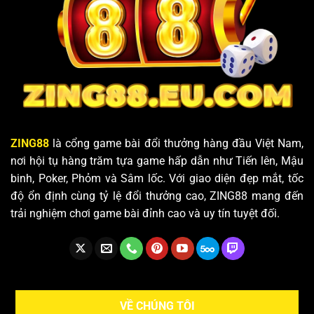
ZING88
là cổng game bài đổi thưởng hàng đầu Việt Nam,
nơi hội tụ hàng trăm tựa game hấp dẫn như Tiến lên, Mậu
binh, Poker, Phỏm và Sâm lốc. Với giao diện đẹp mắt, tốc
độ ổn định cùng tỷ lệ đổi thưởng cao, ZING88 mang đến
trải nghiệm chơi game bài đỉnh cao và uy tín tuyệt đối.
VỀ CHÚNG TÔI